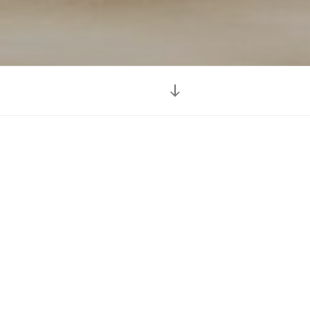
Desplazarse
al
contenido
as somos
n reformas de
 y reformas