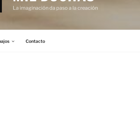
La imaginación da paso a la creación
bajos
Contacto
En Mil Duch
especialistas e
baños, cocinas